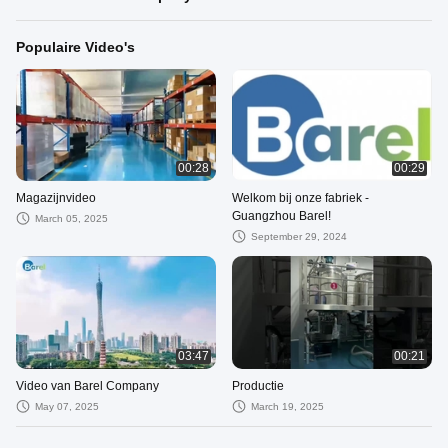
Populaire Video's
00:28
00:29
Magazijnvideo
Welkom bij onze fabriek -
Guangzhou Barel!
March 05, 2025
September 29, 2024
03:47
00:21
Video van Barel Company
Productie
May 07, 2025
March 19, 2025