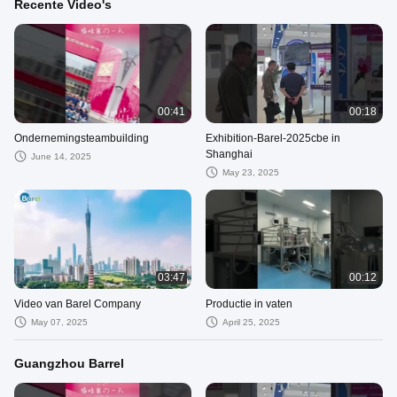
Recente Video's
00:41
00:18
Ondernemingsteambuilding
Exhibition-Barel-2025cbe in
Shanghai
June 14, 2025
May 23, 2025
03:47
00:12
Video van Barel Company
Productie in vaten
May 07, 2025
April 25, 2025
Guangzhou Barrel