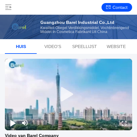
Contact
Guangzhou Barel Industrial Co.,Ltd
Kwaliteit Oliegel Verdikkingsmiddel, Vochtinbrengend
Middel In Cosmetica Fabrikant Uit China
HUIS
VIDEO'S
SPEELLIJST
WEBSITE
Video van Barel Company