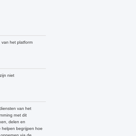
n van het platform
ijn niet
diensten van het
emming met dit
ken, delen en
e helpen begrijpen hoe
ns opnemen via de