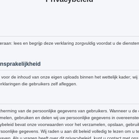
 eraan: lees en begrijp deze verklaring zorgvuldig voordat u de dienste
nsprakelijkheid
k voor de inhoud van onze eigen uploads binnen het wettelijk kader; wij z
rklaringen die gebruikers zelf afleggen.
cherming van de persoonlijke gegevens van gebruikers. Wanneer u de 
amelen, gebruiken en delen wij uw persoonlijke gegevens in overeenst
acybeleid bevat onze voorwaarden voor het verzamelen, opslaan, gebrui
onlijke gegevens. Wij raden u aan dit beleid volledig te lezen om u t
aven. Als u vragen heeft over dit privacybeleid, kunt u contact met o