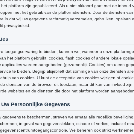
het platform zijn gepubliceerd. Als u niet akkoord gaat met de inhoud v
stoppen met het gebruik van de platformdiensten. Door de diensten van h
e in dat wij uw gegevens rechtmatig verzamelen, gebruiken, opslaan e
t privacybeleid.
ies
e toegangservaring te bieden, kunnen we, wanneer u onze platformge
van het platform gebruikt, cookies, flash cookies of andere lokale opsl
e applicaties worden aangeboden (gezamenlijk Cookies) om u een gep
ervice te bieden. Begrijp alsjeblieft dat sommige van onze diensten a
hulp van cookies. U kunt de acceptatie van cookies wijzigen of cooki
de diensten van de browser dit toestaan, maar dit kan van invloed zijn
eerde websites en de diensten die door het platform worden aangeboden
 Uw Persoonlijke Gegevens
w gegevens te beschermen, streven we ernaar alle redelijke beveiligi
ermen, in geval van gegevenslekken, schade of verlies, inclusief maar
g, gegevenscentrumtoegangscontrole. We beheren ook strikt werknemers