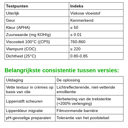
Testpunten
Indeks
Uiterlijk
Viskose vloeistof
Geur
Kenmerkend
Kleur (APHA)
≤ 50
Zuurwaarde (mg KOH/g)
≤ 0.01
Viscositeit 100°C ((CPS)
760-860
Vlampunt (COC)
≥ 220
Dichtheid (25°C)
0.80-0.85
Belangrijkste consistentie tussen versies:
Uitdaging
De oplossing
Vette textuur in crèmes op
Lichtreflecterende, niet-vettende
basis van olie
emollientie
Verbetering van de treksterkte
Lippenstift scheuren
(+200% verlenging)
Lippenkleur migratie
Filmvormende barrière
pH-gevoelige preparaten
Tolerantie van het poolstelsel