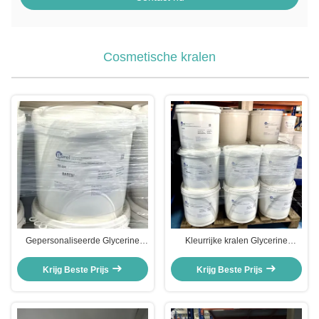
Cosmetische kralen
Gepersonaliseerde Glycerine
Kleurrijke kralen Glycerine
Cosmetische Kralen
gehydrolyseerd plantaardig eiwit
Titaniumdioxide Huidverzorging
Mica Cosmetische grondstoffen
Krijg Beste Prijs
Krijg Beste Prijs
Raws Cosmetic