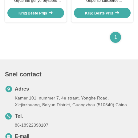
Glycerine gehydrolyseerd
Gepersonaliseerde
plantaardig eiwit kleur
bloemenkralen Water Glycerine
cosmetische kralen aanpasbaar
Cosmetische grondstof
Krijg Beste Prijs
Krijg Beste Prijs
1
Snel contact
Adres
Kamer 101, nummer 7, 4e straat, Yonghe Road,
Xiejiazhuang, Baiyun District, Guangzhou (510540) China
Tel.
86-18922398107
E-mail