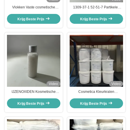
Vlokken Vaste cosmetische
1309-37-1 52-51-7 Partikelen
kralen Voeding Vochtinbrengend
voor parelvormige huidverzorging
CAS 73049-73-7
Kleurde cosmetische kralen
Krijg Beste Prijs
Krijg Beste Prijs
Video
Video
IJZENOXIDEN Kosmetische
Cosmetica Kleurkralen
kralen gekleurde parelvormige
Voedingsstoffen Vochtinbrengend
huidverzorgingsdeeltjes
CAS 56-81-5 73049-73-7
Krijg Beste Prijs
Krijg Beste Prijs