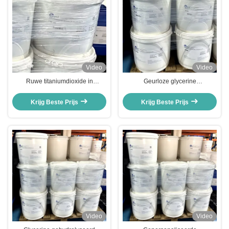
Video
Video
Ruwe titaniumdioxide in
Geurloze glycerine
cosmetica Glycerine
gehydrolyseerde plantaardige
gehydrolyseerde plantaardige
eiwitten grondstoffen cosmetische
Krijg Beste Prijs
Krijg Beste Prijs
eiwitkralen
kralen
Video
Video