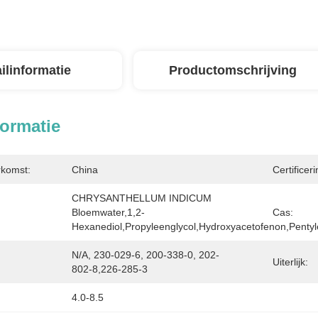
ilinformatie
Productomschrijving
formatie
rkomst:
China
Certificeri
CHRYSANTHELLUM INDICUM 
Bloemwater,1,2-
Cas:
Hexanediol,propyleenglycol,hydroxyacetofenon,pentyl
N/A, 230-029-6, 200-338-0, 202-
Uiterlijk:
802-8,226-285-3
4.0-8.5