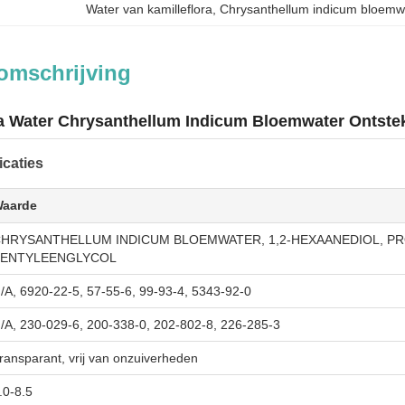
Water van kamilleflora
, 
Chrysanthellum indicum bloemw
omschrijving
ra Water Chrysanthellum Indicum Bloemwater Onts
icaties
aarde
HRYSANTHELLUM INDICUM BLOEMWATER, 1,2-HEXAANEDIOL, 
PENTYLEENGLYCOL
/A, 6920-22-5, 57-55-6, 99-93-4, 5343-92-0
/A, 230-029-6, 200-338-0, 202-802-8, 226-285-3
ransparant, vrij van onzuiverheden
.0-8.5