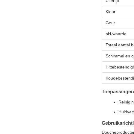
Uiterlijk
Kleur
Geur
pH-waarde
Totaal aantal 
Schimmel en g
Hittebestendig
Koudebestendi
Toepassingen
Reinigi
Huidverz
Gebruiksrichtl
Doucheproducten