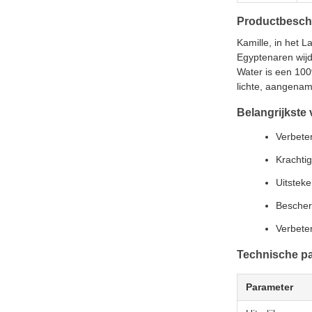
Productbeschr
Kamille, in het 
Egyptenaren wijd
Water is een 100
lichte, aangename
Belangrijkste
Verbete
Krachti
Uitstek
Bescher
Verbete
Technische p
Parameter