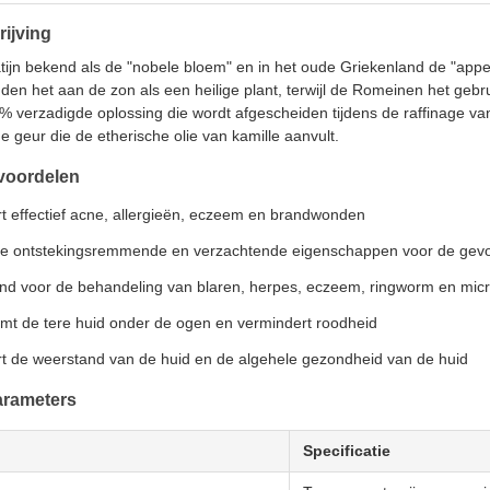
ijving
Latijn bekend als de "nobele bloem" en in het oude Griekenland de "ap
den het aan de zon als een heilige plant, terwijl de Romeinen het geb
% verzadigde oplossing die wordt afgescheiden tijdens de raffinage van 
 geur die de etherische olie van kamille aanvult.
 voordelen
rt effectief acne, allergieën, eczeem en brandwonden
ge ontstekingsremmende en verzachtende eigenschappen voor de gevo
end voor de behandeling van blaren, herpes, eczeem, ringworm en micr
mt de tere huid onder de ogen en vermindert roodheid
rt de weerstand van de huid en de algehele gezondheid van de huid
arameters
Specificatie