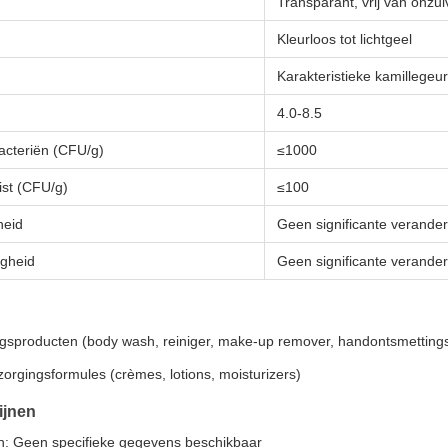
Transparant, vrij van onzu
Kleurloos tot lichtgeel
Karakteristieke kamillegeur
4.0-8.5
bacteriën (CFU/g)
≤1000
ist (CFU/g)
≤100
heid
Geen significante verander
gheid
Geen significante verander
ngsproducten (body wash, reiniger, make-up remover, handontsmettings
orgingsformules (crèmes, lotions, moisturizers)
ijnen
: Geen specifieke gegevens beschikbaar