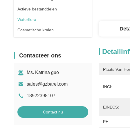
Actieve bestanddelen
Waterflora
Deta
Cosmetische kralen
Detailin
Contacteer ons
Plaats Van He
Ms. Katrina guo
sales@gzbarel.com
INCI:
18922398107
EINECS:
Contact nu
PH: