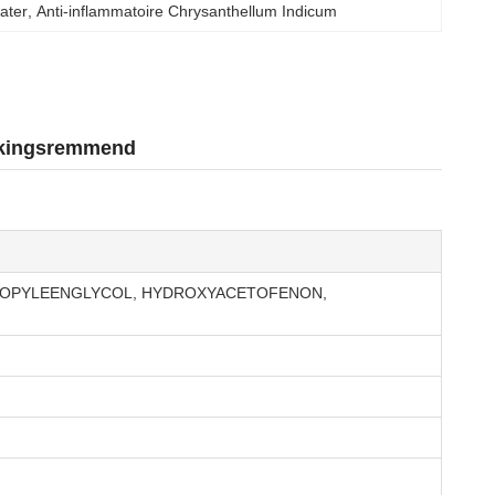
ater
, 
Anti-inflammatoire Chrysanthellum Indicum
tekingsremmend
PROPYLEENGLYCOL, HYDROXYACETOFENON,