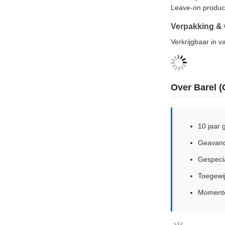
Leave-on produc
Verpakking &
Verkrijgbaar in 
Over Barel 
10 jaar 
Geavanc
Gespecia
Toegewij
Momente