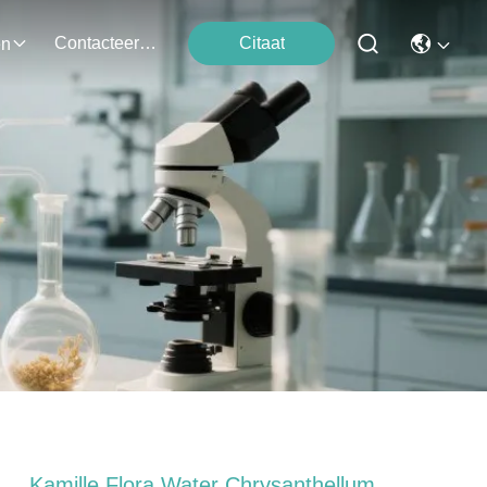
Contacteer Ons
Citaat
en
Kamille Flora Water Chrysanthellum