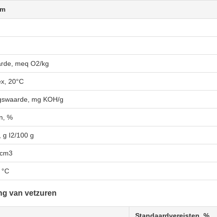
am
rde, meq O2/kg
ex, 20°C
ngswaarde, mg KOH/g
en, %
 g I2/100 g
/cm3
 °C
ng van vetzuren
Standaardvereisten, %