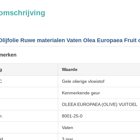
omschrijving
Olijfolie Ruwe materialen Vaten Olea Europaea Fruit 
merken
g
Waarde
°C
Gele olierige vloeistof
Kenmerkende geur
OLEEA EUROPAEA (OLIVE) VUITOEL
r.
8001-25-0
Vaten
id
3 jaar