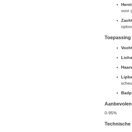
Herst
voor 
Zacht
oplos
Toepassing
Voch
Lich
Haarv
Lipb
scheu
Badp
Aanbevolen
0-95%
Technische