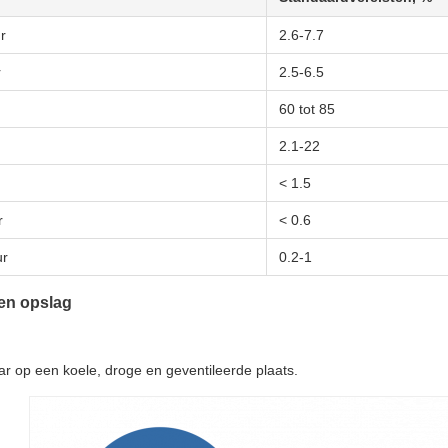
r
2.6-7.7
r
2.5-6.5
60 tot 85
2.1-22
< 1.5
r
< 0.6
ur
0.2-1
en opslag
r op een koele, droge en geventileerde plaats.