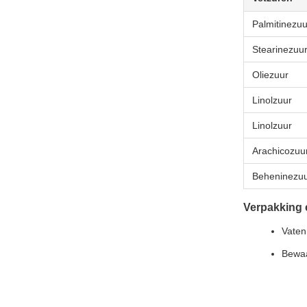
Palmitinezuu
Stearinezuu
Oliezuur
Linolzuur
Linolzuur
Arachicozuu
Beheninezu
Verpakking 
Vaten
Bewaa