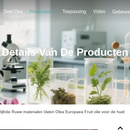
Over Ons
Toepassing
Video
Producten
Gebeur
Details Van De Producten
ijfolie Ruwe materialen Vaten Olea Europaea Fruit olie voor de huid