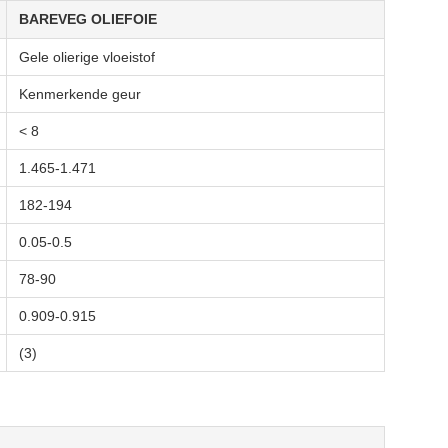
BAREVEG OLIEFOIE
Gele olierige vloeistof
Kenmerkende geur
< 8
1.465-1.471
182-194
0.05-0.5
78-90
0.909-0.915
(3)