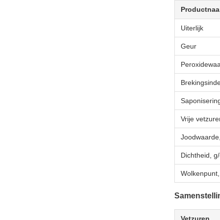
Productna
Uiterlijk
Geur
Peroxidewaa
Brekingsind
Saponiseri
Vrije vetzur
Joodwaarde,
Dichtheid, g
Wolkenpunt,
Samenstelli
Vetzuren