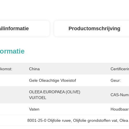
ilinformatie
Productomschrijving
formatie
rkomst:
China
Certificeri
Gele Olieachtige Vloeistof
Geur:
OLEEA EUROPAEA (OLIVE) 
CAS-Numm
VUITOEL
Vaten
Houdbaar
8001-25-0 Olijfolie ruwe
, 
Olijfolie grondstoffen vat
, 
Olea 