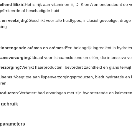
ellend Elixir:
Het is rijk aan vitaminen E, D, K en A en ondersteunt de
geïrriteerde of beschadigde huid.
 en veelzijdig:
Geschikt voor alle huidtypes, inclusief gevoelige, dro
sing.
tinbrengende crèmes en crèmes:
Een belangrijk ingrediënt in hydrate
aamsverzorging:
Ideaal voor lichaamslotions en oliën, die intensieve
erzorging:
Verrijkt haarproducten, bevordert zachtheid en glans terwijl 
alsems:
Voegt toe aan lippenverzorgingsproducten, biedt hydratatie e
ren.
roducten:
Verbetert bad ervaringen met zijn hydraterende en kalmere
 gebruik
 parameters