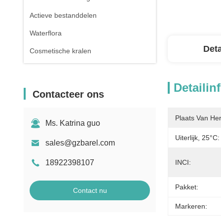
Actieve bestanddelen
Waterflora
Deta
Cosmetische kralen
Detailin
Contacteer ons
Plaats Van He
Ms. Katrina guo
Uiterlijk, 25°C:
sales@gzbarel.com
18922398107
INCI:
Pakket:
Contact nu
Markeren: