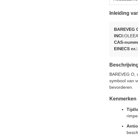
Inleiding va
BAREVEG O
INCI:
OLEEA
CAS-numme
EINECS nr.:
Beschrijvin
BAREVEG O, ver
symbool van v
bevorderen.
Kenmerken
Tijdl
rimpe
Antio
besch