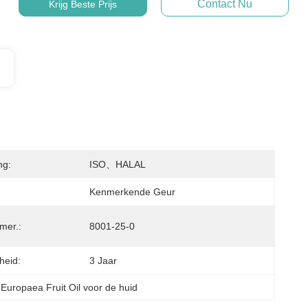
Contact Nu
Krijg Beste Prijs
ng:
ISO、HALAL
Kenmerkende Geur
er.:
8001-25-0
heid:
3 Jaar
Europaea Fruit Oil voor de huid