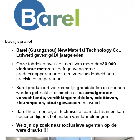
Bedrijfsprofiel
Barel (Guangzhou) New Material Technology Co.,
Ltd
werd gevestigd
10 jaar
geleden.
Onze fabriek omvat een deel van meer dan
20.000
vierkante meter
en heeft geavanceerde
productieapparatuur en een verscheidenheid aan
precisietestapparatuur.
Barel produceert voornamelijk grondstoffen die kunnen
worden gebruikt in cosmetica zoals
emulgatoren,
verzachtende, verdikkingsmiddelen, additieven,
kleurenpalen, struikgewassen
enzovoort.
Barel heeft een eigen technische team dat klanten kan
bedienen tijdens het maken van formuleringen.
We zijn op zoek naar exclusieve agenten op de
wereldmarkt !!!