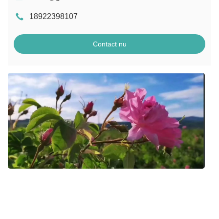
18922398107
Contact nu