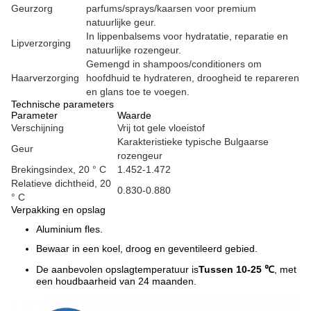
Geurzorg
parfums/sprays/kaarsen voor premium
natuurlijke geur.
In lippenbalsems voor hydratatie, reparatie en
Lipverzorging
natuurlijke rozengeur.
Gemengd in shampoos/conditioners om
Haarverzorging
hoofdhuid te hydrateren, droogheid te repareren
en glans toe te voegen.
Technische parameters
Parameter
Waarde
Verschijning
Vrij tot gele vloeistof
Karakteristieke typische Bulgaarse
Geur
rozengeur
Brekingsindex, 20 ° C
1.452-1.472
Relatieve dichtheid, 20
0.830-0.880
° C
Verpakking en opslag
Aluminium fles.
Bewaar in een koel, droog en geventileerd gebied.
De aanbevolen opslagtemperatuur is
Tussen 10-25 ℃
, met
een houdbaarheid van 24 maanden.