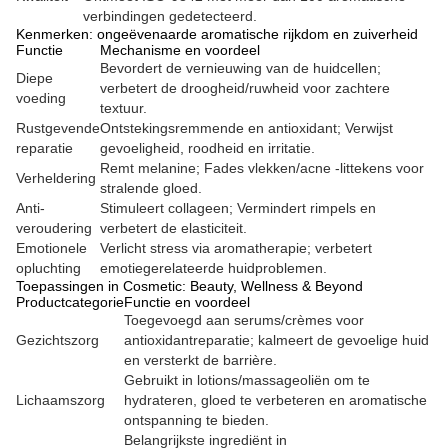
verbindingen gedetecteerd.
Kenmerken: ongeëvenaarde aromatische rijkdom en zuiverheid
Functie
Mechanisme en voordeel
Bevordert de vernieuwing van de huidcellen;
Diepe
verbetert de droogheid/ruwheid voor zachtere
voeding
textuur.
Rustgevende
Ontstekingsremmende en antioxidant; Verwijst
reparatie
gevoeligheid, roodheid en irritatie.
Remt melanine; Fades vlekken/acne -littekens voor
Verheldering
stralende gloed.
Anti-
Stimuleert collageen; Vermindert rimpels en
veroudering
verbetert de elasticiteit.
Emotionele
Verlicht stress via aromatherapie; verbetert
opluchting
emotiegerelateerde huidproblemen.
Toepassingen in Cosmetic: Beauty, Wellness & Beyond
Productcategorie
Functie en voordeel
Toegevoegd aan serums/crèmes voor
Gezichtszorg
antioxidantreparatie; kalmeert de gevoelige huid
en versterkt de barrière.
Gebruikt in lotions/massageoliën om te
Lichaamszorg
hydrateren, gloed te verbeteren en aromatische
ontspanning te bieden.
Belangrijkste ingrediënt in