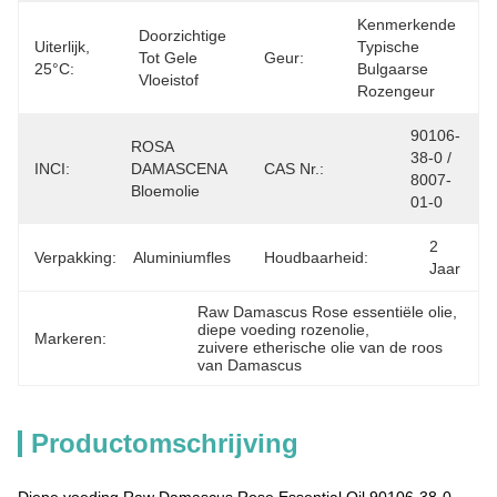
Kenmerkende 
Doorzichtige 
Uiterlijk,
Typische 
Tot Gele 
Geur:
25°C:
Bulgaarse 
Vloeistof
Rozengeur
90106-
ROSA 
38-0 / 
INCI:
DAMASCENA 
CAS Nr.:
8007-
Bloemolie
01-0
2 
Verpakking:
Aluminiumfles
Houdbaarheid:
Jaar
Raw Damascus Rose essentiële olie
, 
diepe voeding rozenolie
, 
Markeren:
zuivere etherische olie van de roos 
van Damascus
Productomschrijving