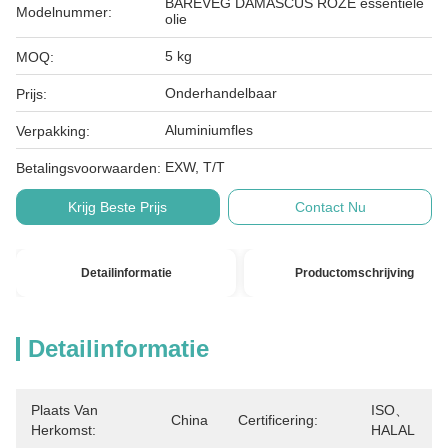
BAREVEG DAMASCUS ROZE essentiële
Modelnummer:
olie
5 kg
MOQ:
Onderhandelbaar
Prijs:
Aluminiumfles
Verpakking:
EXW, T/T
Betalingsvoorwaarden:
Krijg Beste Prijs
Contact Nu
Detailinformatie
Productomschrijving
Detailinformatie
Plaats Van
ISO、
China
Certificering:
Herkomst:
HALAL