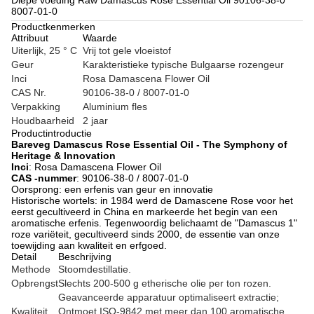
Diepe voeding Raw Damascus Rose Essential Oil 90106-38-0
8007-01-0
Productkenmerken
Attribuut
Waarde
Uiterlijk, 25 ° C
Vrij tot gele vloeistof
Geur
Karakteristieke typische Bulgaarse rozengeur
Inci
Rosa Damascena Flower Oil
CAS Nr.
90106-38-0 / 8007-01-0
Verpakking
Aluminium fles
Houdbaarheid
2 jaar
Productintroductie
Bareveg Damascus Rose Essential Oil - The Symphony of
Heritage & Innovation
Inci
: Rosa Damascena Flower Oil
CAS -nummer
: 90106-38-0 / 8007-01-0
Oorsprong: een erfenis van geur en innovatie
Historische wortels: in 1984 werd de Damascene Rose voor het
eerst gecultiveerd in China en markeerde het begin van een
aromatische erfenis. Tegenwoordig belichaamt de "Damascus 1"
roze variëteit, gecultiveerd sinds 2000, de essentie van onze
toewijding aan kwaliteit en erfgoed.
Detail
Beschrijving
Methode
Stoomdestillatie.
Opbrengst
Slechts 200-500 g etherische olie per ton rozen.
Geavanceerde apparatuur optimaliseert extractie;
Kwaliteit
Ontmoet ISO-9842 met meer dan 100 aromatische