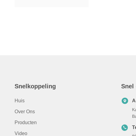
Snelkoppeling
Snel
Huis
A
K
Over Ons
B
Producten
Te
Video