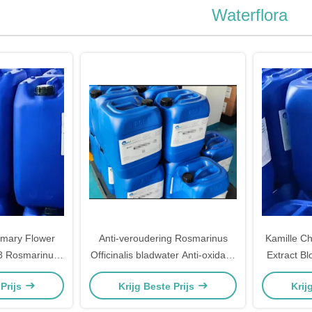
Waterflora
mary Flower
Anti-veroudering Rosmarinus
Kamille C
8 Rosmarinus
Officinalis bladwater Anti-oxidatie
Extract B
ter Hydrosolen
Rosemary bladwater
 Prijs
Krijg Beste Prijs
Krij