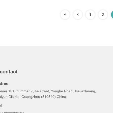
1
2
 contact
dres
amer 101, nummer 7, 4e straat, Yonghe Road, Xiejiazhuang,
aiyun District, Guangzhou (510540) China
l.