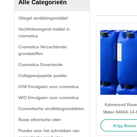
Alle Categorieën
Oliegel verdikkingsmiddel
Vochtinbrengend middel in
cosmetica
Cosmetica Verzachtende
grondstoffen
Cosmetica Groenteolie
Collageenpeptide poeder
O/W Emulgator voor cosmetica
W/O Emulgator voor cosmetica
Kalmerend Rose
Cosmetische verdikkingsmiddelen
Water 84604-14-
Officinalis Bladwa
Ruwe etherische oliën
Krijg Beste
Poeder voor het schrobben van