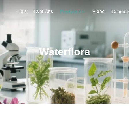
Huis
Over Ons
Video
Producten
Gebeur
Waterflora