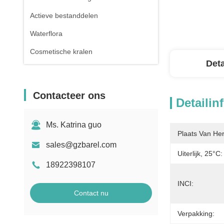
Actieve bestanddelen
Waterflora
Cosmetische kralen
Deta
Contacteer ons
Detailin
Ms. Katrina guo
Plaats Van He
sales@gzbarel.com
Uiterlijk, 25°C:
18922398107
INCI:
Contact nu
Verpakking: