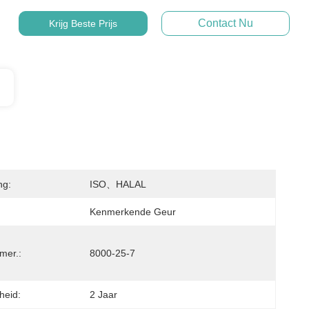
Contact Nu
Krijg Beste Prijs
ng:
ISO、HALAL
Kenmerkende Geur
er.:
8000-25-7
heid:
2 Jaar