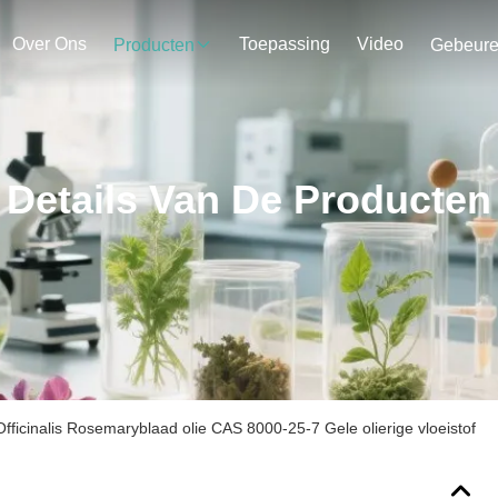
Over Ons
Toepassing
Video
Producten
Gebeur
Details Van De Producten
ficinalis Rosemaryblaad olie CAS 8000-25-7 Gele olierige vloeistof