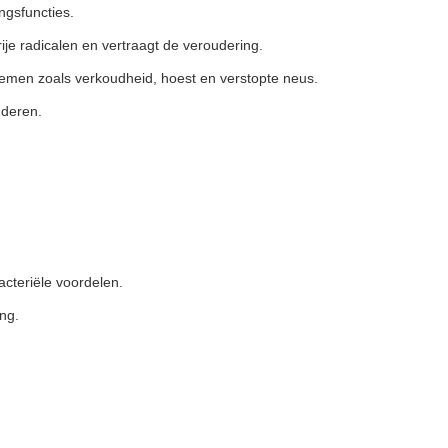
ingsfuncties.
vrije radicalen en vertraagt de veroudering.
blemen zoals verkoudheid, hoest en verstopte neus.
nderen.
cteriële voordelen.
ng.