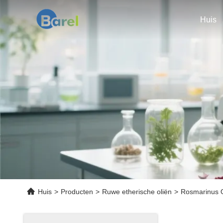
Huis
Huis
>
Producten
>
Ruwe etherische oliën
>
Rosmarinus Of