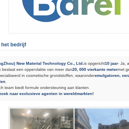
 het bedrijf
ngZhou) New Material Technology Co., Ltd.
is opgericht
10 jaar
- Ja, 
k beslaat een oppervlakte van meer dan
20, 000 vierkante meter
met g
pecialiseerd in cosmetische grondstoffen, waaronder
emulgatoren, ver
len
.
ch team biedt formule ondersteuning aan klanten.
zoek naar exclusieve agenten in wereldmarkten!