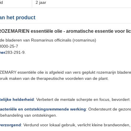
id
2 jaar
van het product
EMARIEN essentiële olie - aromatische essentie voor li
 de bladeren van Rosmarinus officinalis (rosmarinus)
8000-25-7
mer
283-291-9.
RY essentiële olie is afgeleid van vers geplukt rozemarijn bladeren,
ruik maken van de therapeutische voordelen van de plant.
elijke helderheid
: Verbetert de mentale scherpte en focus, bevordert 
acteriële en ontstekingsremmende werking
: Ondersteunt de gezond
e behandeling van ontstekingen.
verzorgend
: Verdund voor lokaal gebruik, verlicht kleine brandwonde