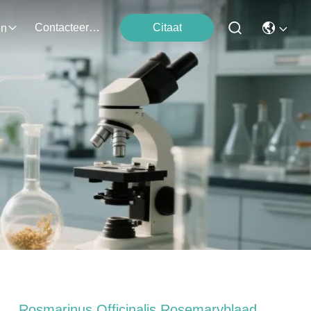
Contacteer Ons
Citaat
en
Rosmarinus Officinalis Rosemaryblaad