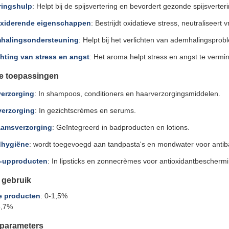
ringshulp
: Helpt bij de spijsvertering en bevordert gezonde spijsverter
oxiderende eigenschappen
: Bestrijdt oxidatieve stress, neutraliseert 
halingsondersteuning
: Helpt bij het verlichten van ademhalingspro
chting van stress en angst
: Het aroma helpt stress en angst te vermi
e toepassingen
verzorging
: In shampoos, conditioners en haarverzorgingsmiddelen.
verzorging
: In gezichtscrèmes en serums.
aamsverzorging
: Geïntegreerd in badproducten en lotions.
hygiëne
: wordt toegevoegd aan tandpasta's en mondwater voor antiba
-upproducten
: In lipsticks en zonnecrèmes voor antioxidantbeschermi
 gebruik
te producten
: 0-1,5%
­8,7%
 parameters