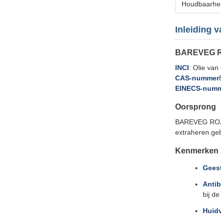
Houdbaarhe
Inleiding 
BAREVEG ROZ
INCI
: Olie van
CAS-nummer
EINECS-num
Oorsprong
BAREVEG ROZEMA
extraheren.geb
Kenmerken
Geest
Antib
bij d
Huid