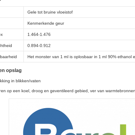
Gele tot bruine vloeistof
Kenmerkende geur
ex
1.464-1.476
chtheid
0.894-0.912
sbaarheid
Het monster van 1 ml is oplosbaar in 1 ml 90% ethanol 
en opslag
kking in blikken/vaten
en op een koel, droog en geventileerd gebied, ver van warmtebronne