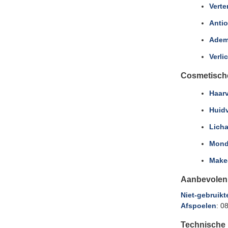
Verte
Anti
Adem
Verli
Cosmetisch
Haar
Huid
Lich
Mond
Make
Aanbevolen
Niet-gebruik
Afspoelen
: 0
Technische